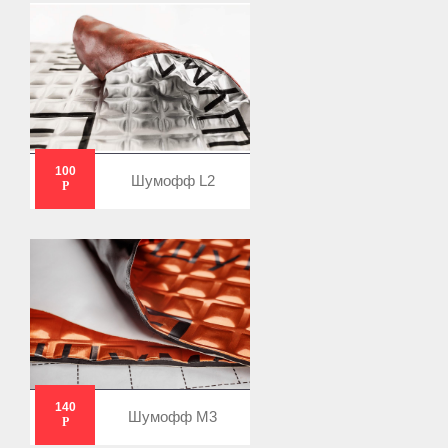
100
Шумофф L2
Р
140
Шумофф М3
Р