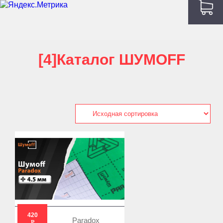
[4]Каталог ШУМOFF
420
Paradox
Р