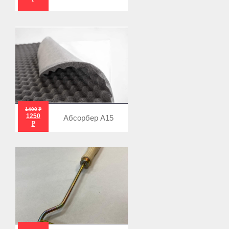
1400
Р
1250
Абсорбер А15
Р