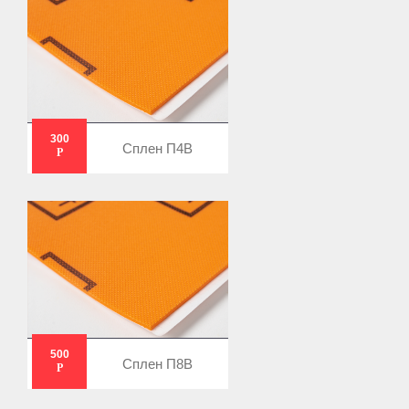
300
Сплен П4В
Р
500
Сплен П8В
Р