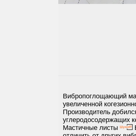
Вибропоглощающий м
увеличенной когезионн
Производитель добился
углеродосодержащих ко
Мастичные листы
B
отличить от других ви