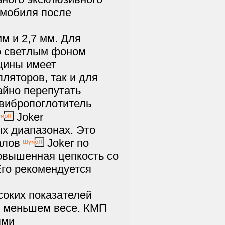
омобиля после
м и 2,7 мм. Для
о светлым фоном
щины имеет
ляторов, так и для
айно перепутать
 вибропоглотитель
Joker
х диапазонах. Это
иалов
Joker по
вышенная цепкость со
Его рекомендуется
соких показателей
и меньшем весе. КМП
ями