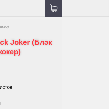
окер)
ck Joker (Блэк
жокер)
листов
м