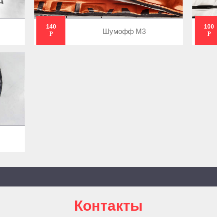
140
100
Шумофф М3
Р
Р
Контакты