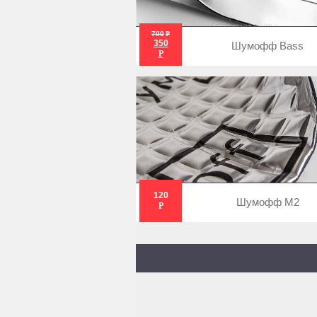
700
Р
350
Шумофф Bass
Р
120
Шумофф М2
Р