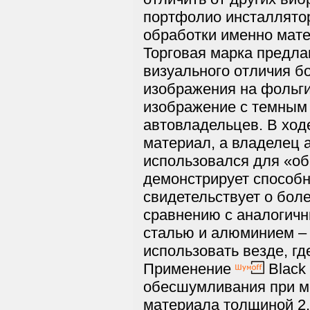
портфолио инсталлято
обработки именно мат
Торговая марка предла
визуального отличия б
изображения на фольги
изображение с темным 
автовладельцев. В ход
материал, а владелец 
использовался для «о
демонстрирует способн
свидетельствует о бо
сравнению с аналогич
сталью и алюминием –
использовать везде, гд
Применение
Black
обесшумливания при ме
материала толщиной 2.