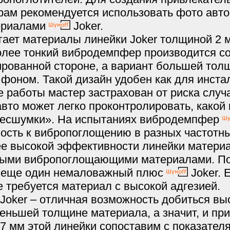
рам рекомендуется использовать фото авт
ериалами
Joker.
гает материалы линейки Joker толщиной 2 м
олее тонкий вибродемпфер производится с
рованной стороне, а вариант большей тол
фоном. Такой дизайн удобен как для инстал
е работы мастер застрахован от риска случ
авто может легко проконтролировать, какой
бесшумки». На испытаниях вибродемпфер
ость к вибропоглощению в разных частотны
лее высокой эффективности линейки матер
ными вибропоглощающими материалами. По
 еще один немаловажный плюс
Joker. 
е требуется материал с высокой адгезией.
 Joker – отличная возможность добиться вы
ньшей толщине материала, а значит, и пр
7 мм этой линейки сопоставим с показател