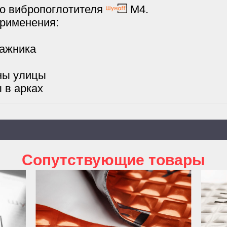
о вибропоглотителя
М4.
рименения:
гажника
ны улицы
 в арках
Cопутствующие товары