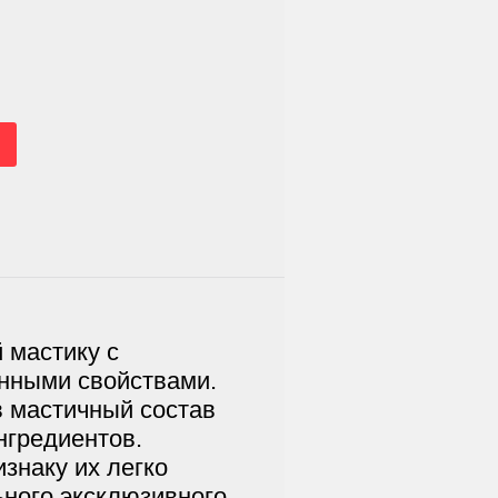
 мастику с
онными свойствами.
в мастичный состав
нгредиентов.
изнаку их легко
ьного эксклюзивного