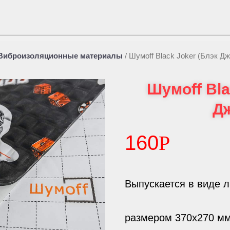
Виброизоляционные материалы
/
Шумоff Black Joker (Блэк Дж
Шумоff Bla
Д
160
Р
Выпускается в виде 
размером 370х270 м