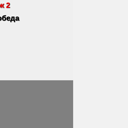
ж 2
 обеда