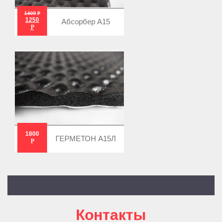
1400
Р
1250
Абсорбер А15
Р
1800
ГЕРМЕТОН А15Л
Р
Контакты