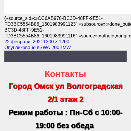
{«source_sid»:»CC6AB978-BC3D-48FF-9E51-
FD3BC5554B86_1601983991123″,»subsource»:»done_butt
BC3D-48FF-9E51-
FD3BC5554B86_1601983991116″,»source»:»other»,»origin
Опубликовано
22 февраля, 2021
Полный
1200 × 1200
Навигация
Опубликовано в
SWA-200BMW
размер
по
записям
Контакты
Город Омск ул Волгоградская
2/1 этаж 2
Режим работы : Пн-Сб с 10:00-
19:00 без обеда