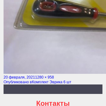
Опубликовано
20 февраля, 2021
Полный
1280 × 958
Навигация
Опубликовано в
Комплект Эврика 6 шт
размер
по
записям
Контакты