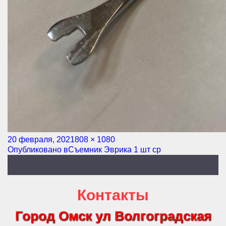
Опубликовано
20 февраля, 2021
Полный
808 × 1080
Навигация
Опубликовано в
Съемник Эврика 1 шт ср
размер
по
записям
Контакты
Город Омск ул Волгоградская