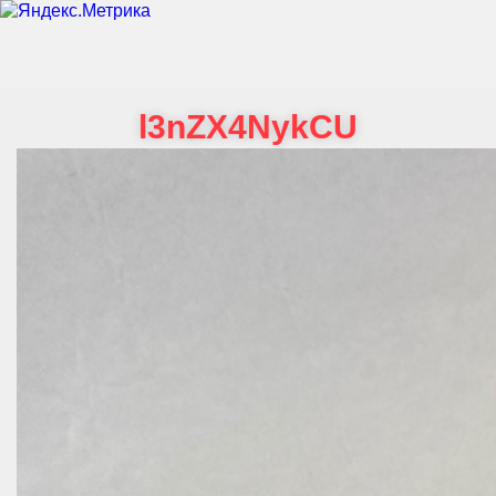
l3nZX4NykCU