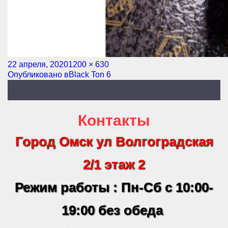
Опубликовано
22 апреля, 2020
Полный
1200 × 630
Навигация
Опубликовано в
размер
Black Ton 6
по
записям
Контакты
Город Омск ул Волгоградская
2/1 этаж 2
Режим работы : Пн-Сб с 10:00-
19:00 без обеда