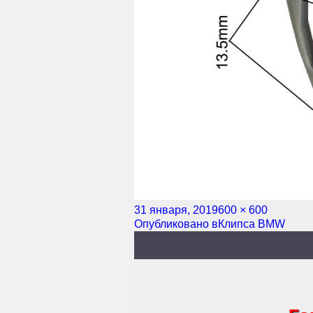
Опубликовано
31 января, 2019
Полный
600 × 600
Навигация
Опубликовано в
размер
Клипса BMW
по
записям