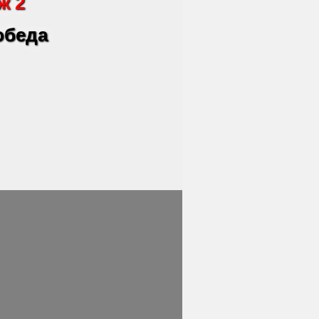
ж 2
 обеда