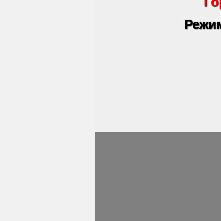
Го
Режим