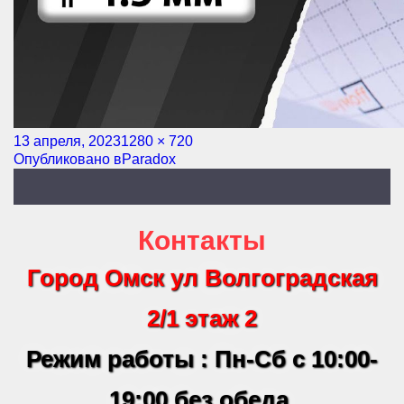
Опубликовано
13 апреля, 2023
Полный
1280 × 720
Навигация
Опубликовано в
размер
Paradox
по
записям
Контакты
Город Омск ул Волгоградская
2/1 этаж 2
Режим работы : Пн-Сб с 10:00-
19:00 без обеда