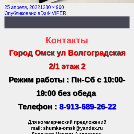
Опубликовано
25 апреля, 2022
Полный
1280 × 960
Навигация
Опубликовано в
размер
Dark VIPER
по
записям
Контакты
Город Омск ул Волгоградская
2/1 этаж 2
Режим работы : Пн-Сб с 10:00-
19:00 без обеда
Телефон :
8-913-689-26-22
Для коммерческий предложений
mail: shumka-omsk@yandex.ru