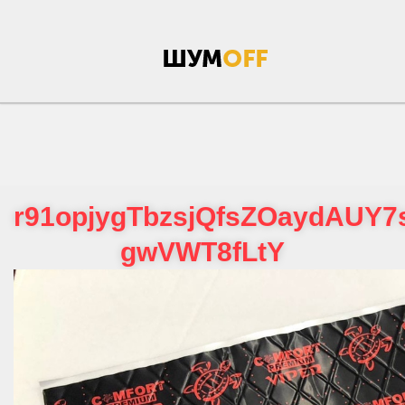
r91opjygTbzsjQfsZOaydAUY
gwVWT8fLtY