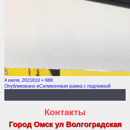
Опубликовано
4 июля, 2021
Полный
810 × 988
Навигация
Опубликовано в
размер
Силиконовая рамка с подложкой
по
записям
Контакты
Город Омск ул Волгоградская