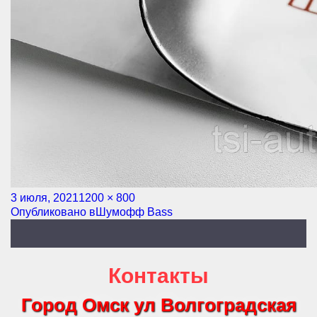
Опубликовано
3 июля, 2021
Полный
1200 × 800
Навигация
Опубликовано в
размер
Шумофф Bass
по
записям
Контакты
Город Омск ул Волгоградская