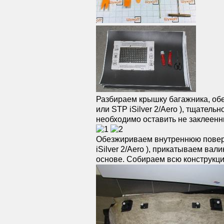
Разбираем крышку багажника, об
или STP iSilver 2/Aero ), тщател
необходимо оставить не заклеен
Обезжириваем внутреннюю повер
iSilver 2/Aero ), прикатываем в
основе. Собираем всю конструкци