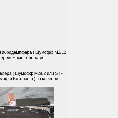
й вибродемпфера ( Шумофф М2/L2
се крепежные отверстия
мпфера ( Шумофф М2/L2 или STP
умофф Битолон 5 ) на клеевой