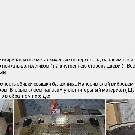
езжириваем все металлические поверхности, наносим сло
ьно прикатывая валиком ( на внутреннею сторону двери ) . В
ным.
хность обивки крышки багажника. Наносим слой виброде
аликом. Вторым слоем наносим уплотнитерьный материал ( Ш
ю в обратном порядке.