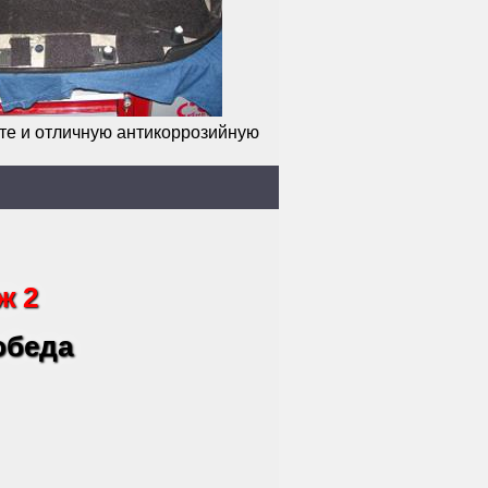
те и отличную антикоррозийную
ж 2
 обеда