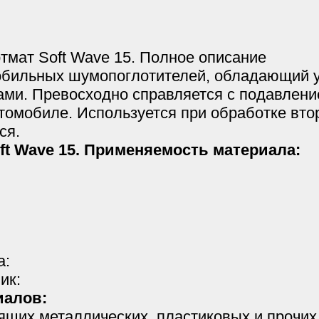
мат Soft Wave 15. Полное описание
обильных шумопоглотителей, обладающий 
ами. Превосходно справляется с подавление
томобиле. Используется при обработке вт
ся.
ft Wave 15. Применяемость материала:
а:
ик:
иалов:
щих металлических, пластиковых и прочих