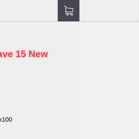
ave 15 New
х100