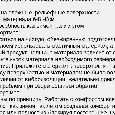
 на сложные, рельефные поверхности
 материала 6-8 Н/см
собность как зимой так и летом
ортмат:
иться на чистую, обезжиренную подготовл
лоем использовать мастичный материал, а
й продукт. Толщина материала зависит от 
те кусок материала необходимого размера
тие. Приложите материал к поверхности. Т
ду поверхностью и материалом не было во
тличии от виброизоляции, желательно прик
 проблем при сборе обшивки обратно.
орт мат
ы по принципу: Работать с комфортом всег
ют как зимой так летом создавай комфорт
жая или полностью блокируя посторонние ш