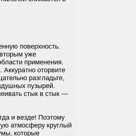
енную поверхность.
 вторым уже
области применения.
. Аккуратно оторвите
щательно разгладьте,
здушных пузырей.
леивать стык в стык —
да и везде! Поэтому
ную атмосферу круглый
умы, которые