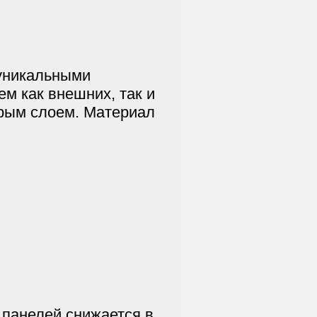
уникальными
м как внешних, так и
орым слоем. Материал
 панелей снижается в