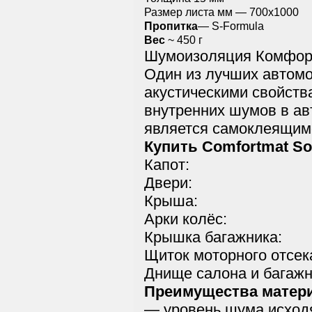
Размер листа мм — 700х1000
Пропитка
— S-Formula
Вес
~ 450 г
Шумоизоляция Комфорт
Один из лучших автом
акустическими свойств
внутренних шумов в ав
является самоклеящим
Купить Comfortmat So
Капот:
Двери:
Крыша:
Арки колёс:
Крышка багажника:
Щиток моторного отсек
Днище салона и багажн
Преимущества матер
— уровень шума исходя