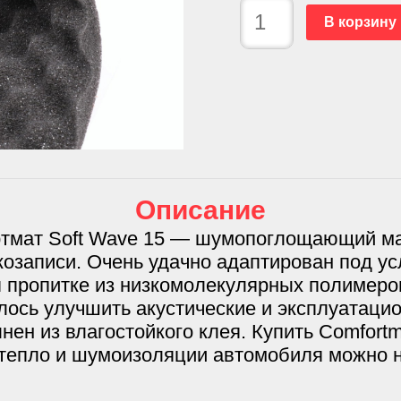
В корзину
Описание
мат Soft Wave 15 — шумопоглощающий ма
озаписи. Очень удачно адаптирован под ус
 пропитке из низкомолекулярных полимеро
алось улучшить акустические и эксплуатаци
н из влагостойкого клея. Купить Comfortm
 тепло и шумоизоляции автомобиля можно