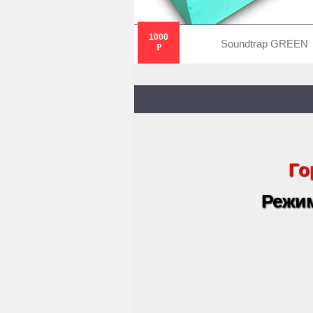
1000
Soundtrap GREEN
Р
Го
Режим