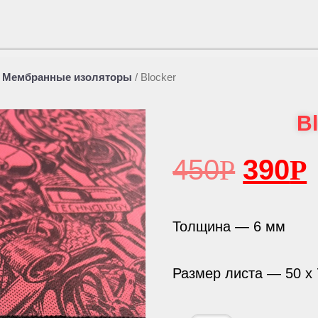
/
Мембранные изоляторы
/
Blocker
B
450
Р
390
Р
Толщина — 6 мм
Размер листа — 50 х 