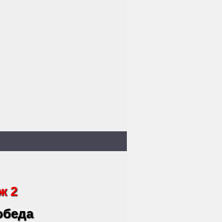
ж 2
 обеда