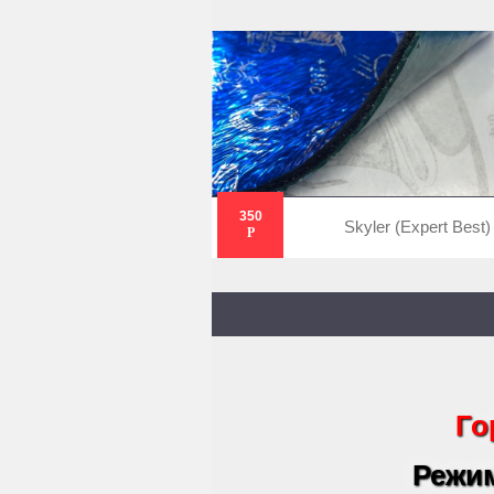
350
Skyler (Expert Best)
Р
Го
Режим