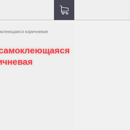
оклеющаяся коричневая
 самоклеющаяся
ичневая