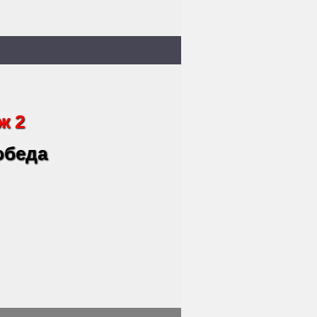
ж 2
 обеда