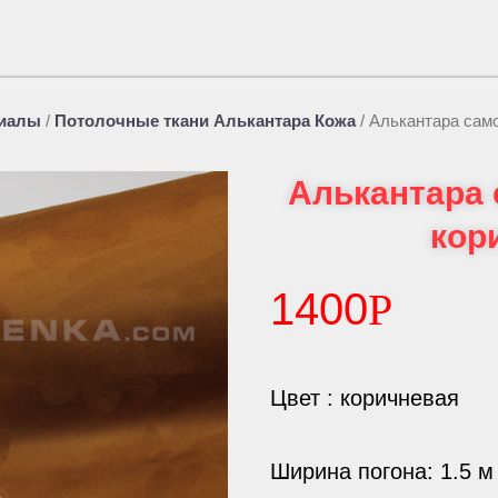
риалы
/
Потолочные ткани Алькантара Кожа
/
Алькантара сам
Алькантара
кор
1400
Р
Цвет : коричневая
Ширина погона: 1.5 м