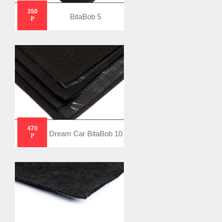
350
BitaBob 5
Р
470
Dream Car BitaBob 10
Р