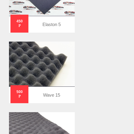
450
Elaston 5
Р
500
Wave 15
Р