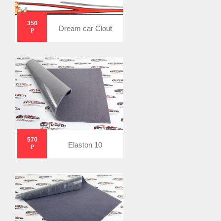
350
Dream car Clout
Р
570
Elaston 10
Р