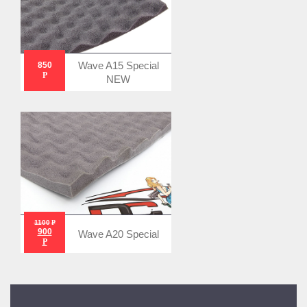
Wave A15 Special
850
Р
NEW
1100
Р
900
Wave A20 Special
Р