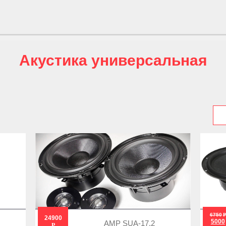
Акустика универсальная
6750
Р
24900
5000
AMP SUA-17.2
Р