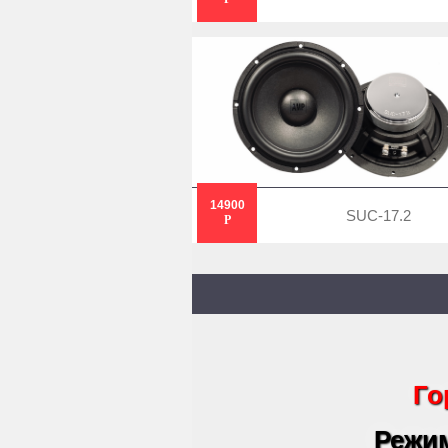
14900
SUC-17.2
Р
Го
Режим