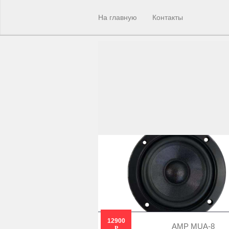
На главную
Контакты
12900
AMP MUA-8
Р