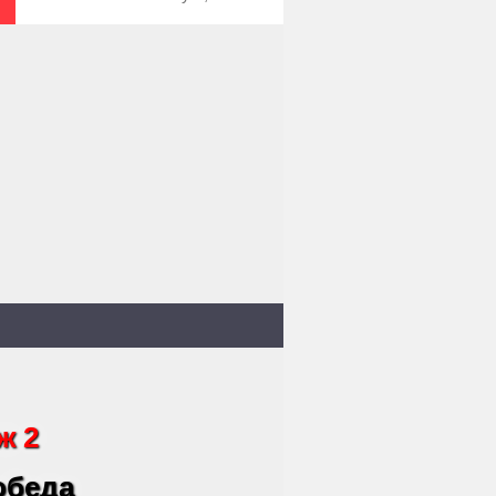
ж 2
 обеда